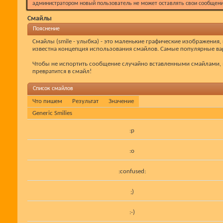
администратором новый пользователь не может оставлять свои сообщени
Смайлы
Пояснение
Смайлы (smile - улыбка) - это маленькие графические изображения,
известна концепция использования смайлов. Самые популярные вар
Чтобы не испортить сообщение случайно вставленными смайлами, в
превратится в смайл!
Список смайлов
Что пишем
Результат
Значение
Generic Smilies
:p
:o
:confused:
;)
:-)